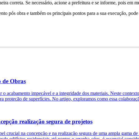
eira correta. Se necessário, acione a prefeitura e se informe, pois em m
ento pós obra e também os principais pontos para a sua execução, pode
o de Obras
ir o acabamento impecável e a integridade dos materiais. Neste context
ra proteção de superfícies. No artigo, exploramos como essa colabora
cepção realização segura de projetos
el crucial na concepção e na realização segura de uma ampla gama de pr
sde edifícios residenciais até pontes e arranha-céus, é essencial consid