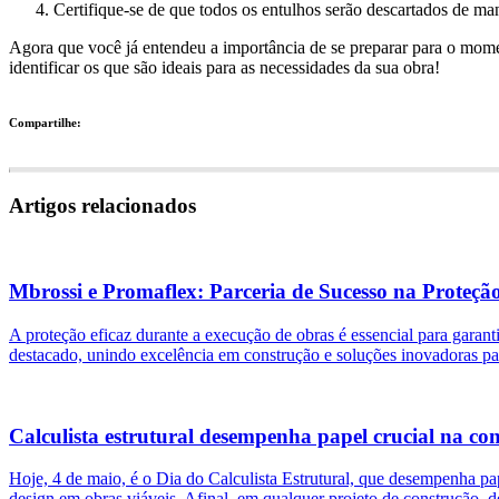
Certifique-se de que todos os entulhos serão descartados de man
Agora que você já entendeu a importância de se preparar para o mom
identificar os que são ideais para as necessidades da sua obra!
Compartilhe:
Artigos relacionados
Mbrossi e Promaflex: Parceria de Sucesso na Proteçã
A proteção eficaz durante a execução de obras é essencial para garant
destacado, unindo excelência em construção e soluções inovadoras pa
Calculista estrutural desempenha papel crucial na con
Hoje, 4 de maio, é o Dia do Calculista Estrutural, que desempenha pap
design em obras viáveis. Afinal, em qualquer projeto de construção, de