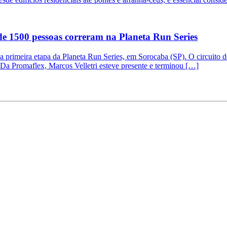
de 1500 pessoas correram na Planeta Run Series
a primeira etapa da Planeta Run Series, em Sorocaba (SP). O circuito d
 Da Promaflex, Marcos Velletri esteve presente e terminou […]