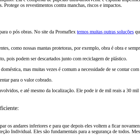
os. Protege os revestimentos contra manchas, riscos e impactos.
 para o pós obras. No site da Promaflex
temos muitas outras soluções
que
tes, como nossas mantas protetoras, por exemplo, obra é obra e sempr
o, pois podem ser descartados junto com reciclagem de plástico.
 doméstica, mas muitas vezes é comum a necessidade de se contar com 
tentar para o valor cobrado.
nvolvidos, e até mesmo da localização. Ele pode ir de mil reais a 30 m
ficiente:
r os andares inferiores e para que depois eles voltem a ficar novament
ção Individual. Eles são fundamentais para a segurança de todos. Mes