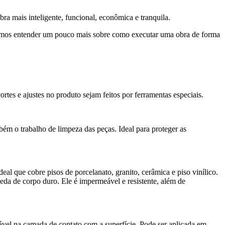
bra mais inteligente, funcional, econômica e tranquila.
 Vamos entender um pouco mais sobre como executar uma obra de forma
cortes e ajustes no produto sejam feitos por ferramentas especiais.
mbém o trabalho de limpeza das peças. Ideal para proteger as
deal que cobre pisos de porcelanato, granito, cerâmica e piso vinílico.
da de corpo duro. Ele é impermeável e resistente, além de
vel na camada de contato com a superfície. Pode ser aplicada em