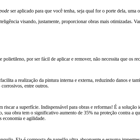
pode
ser aplicado para que você tenha, seja qual for o porte dela, uma o
nteligência visando, justamente, proporcionar obras mais otimizadas.
 polietileno, por ser fácil de aplicar e remover, não necessita que os re
facilita a realização da pintura interna e externa, reduzindo danos e ta
 corrosivos, entre outros.
 riscar a superfície.
Indispensável para obras e reformas! É a
solução i
o, sua obra tem o significativo
aumento de 35% na proteção contra a que
is economia e agilidade.
nquilo. Ela é composta de papelão ultra-absorvente e espuma impermeá