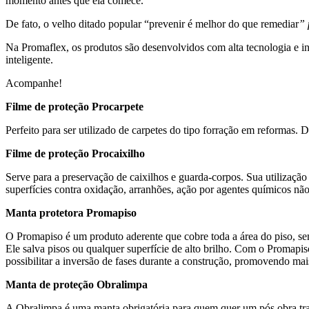
momento antes que ela comece.
De fato, o velho ditado popular “prevenir é melhor do que remediar
” 
Na Promaflex, os produtos são desenvolvidos com alta tecnologia e i
inteligente.
Acompanhe!
Filme de proteção Procarpete
Perfeito para ser utilizado de carpetes do tipo forração em reformas. De
Filme de proteção Procaixilho
Serve para a preservação de caixilhos e guarda-corpos. Sua utilização 
superfícies contra oxidação, arranhões, ação por agentes químicos não
Manta protetora Promapiso
O Promapiso é um produto aderente que cobre toda a área do piso, sem
Ele salva pisos ou qualquer superfície de alto brilho. Com o Promapis
possibilitar a inversão de fases durante a construção, promovendo ma
Manta de proteção Obralimpa
A Obralimpa é uma manta obrigatória para quem quer um pós obra tra