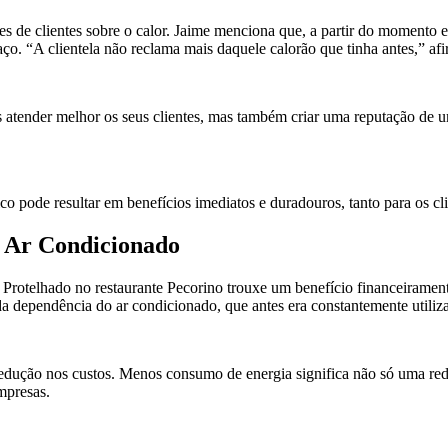
s de clientes sobre o calor. Jaime menciona que, a partir do momento e
ço. “A clientela não reclama mais daquele calorão que tinha antes,” afi
tender melhor os seus clientes, mas também criar uma reputação de um
 pode resultar em benefícios imediatos e duradouros, tanto para os cli
 Ar Condicionado
a Protelhado no restaurante Pecorino trouxe um benefício financeirame
da dependência do ar condicionado, que antes era constantemente utiliz
 redução nos custos. Menos consumo de energia significa não só uma r
empresas.