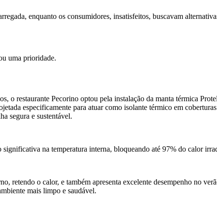
arregada, enquanto os consumidores, insatisfeitos, buscavam alternativa
nou uma prioridade.
s, o restaurante Pecorino optou pela instalação da manta térmica Prote
ojetada especificamente para atuar como isolante térmico em cobertura
ha segura e sustentável.
ão significativa na temperatura interna, bloqueando até 97% do calor irr
rno, retendo o calor, e também apresenta excelente desempenho no verã
ambiente mais limpo e saudável.