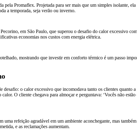
 pela Promaflex. Projetada para ser mais que um simples isolante, ela 
oda a temporada, seja verão ou inverno.
te Pecorino, em São Paulo, que superou o desafio do calor excessivo co
ficativas economias nos custos com energia elétrica.
otelhado, mostrando que investir em conforto térmico é um passo importa
no
e desafio: o calor excessivo que incomodava tanto os clientes quanto a
 calor. O cliente chegava para almoçar e perguntava: ‘Vocês não estão 
avam uma refeição agradável em um ambiente aconchegante, mas também 
ometida, e as reclamações aumentam.