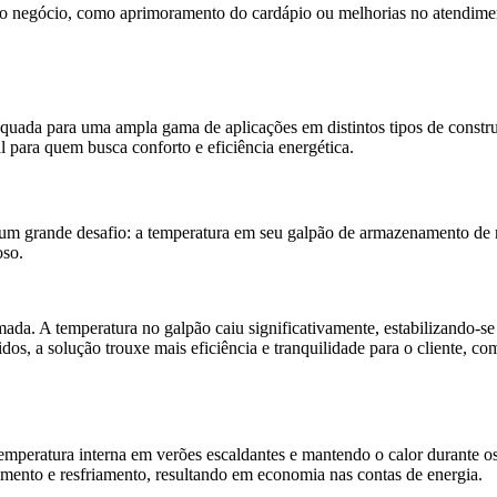
do negócio, como aprimoramento do cardápio ou melhorias no atendimen
quada para uma ampla gama de aplicações em distintos tipos de constru
l para quem busca conforto e eficiência energética.
a um grande desafio: a temperatura em seu galpão de armazenamento de
roso.
rmada. A temperatura no galpão caiu significativamente, estabilizando
s, a solução trouxe mais eficiência e tranquilidade para o cliente, c
temperatura interna em verões escaldantes e mantendo o calor durante o
ento e resfriamento, resultando em economia nas contas de energia.