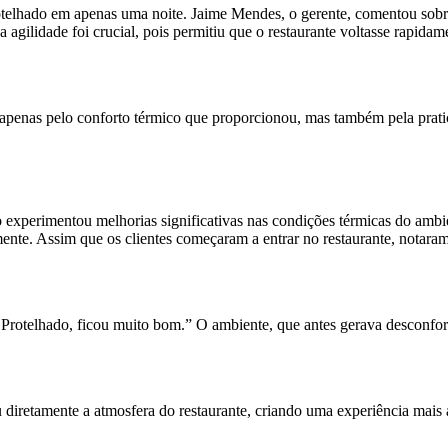
rotelhado em apenas uma noite. Jaime Mendes, o gerente, comentou sobre
sa agilidade foi crucial, pois permitiu que o restaurante voltasse rapid
penas pelo conforto térmico que proporcionou, mas também pela pratic
no experimentou melhorias significativas nas condições térmicas do a
ente. Assim que os clientes começaram a entrar no restaurante, notara
Protelhado, ficou muito bom.” O ambiente, que antes gerava desconfor
iretamente a atmosfera do restaurante, criando uma experiência mais a